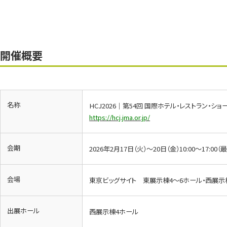
開催概要
名称
HCJ2026｜第54回 国際ホテル・レストラン・ショ
https://hcj.jma.or.jp/
会期
2026年2月17日（火）～20日（金）10:00～17:00（
会場
東京ビッグサイト 東展⽰棟4〜6ホール・⻄展⽰
出展ホール
西展示棟4ホール