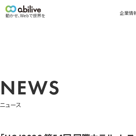
メ
イ
企業情
動かせ、Webで世界を
ン
メ
全て
ニ
ュ
ー
NEWS
ニュース