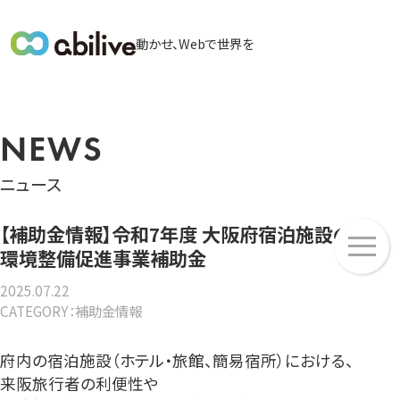
メ
動かせ、Webで世界を
イ
ン
メ
ニ
NEWS
ュ
ー
ニュース
メ
【補助金情報】令和7年度 大阪府宿泊施設の
ニ
環境整備促進事業補助金
ュ
2025.07.22
ー
CATEGORY：補助金情報
府内の宿泊施設（ホテル・旅館、簡易宿所）における、
来阪旅行者の利便性や