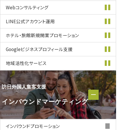
Webコンサルティング
LINE公式
アカウント運用
ホテル・旅館新規開業
プロモーション
Googleビジネス
プロフィール支援
地域活性化
サービス
訪日外国人集客支援
訪日外国人集客支援
インバウンド
マーケティング
インバウンド
マーケティング
インバウンド
プロモーション