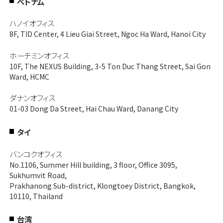
ベトナム
ハノイオフィス
8F, TID Center, 4 Lieu Giai Street, Ngoc Ha Ward, Hanoi City
ホーチミンオフィス
10F, The NEXUS Building, 3-5 Ton Duc Thang Street, Sai Gon
Ward, HCMC
ダナンオフィス
01-03 Dong Da Street, Hai Chau Ward, Danang City
タイ
バンコクオフィス
No.1106, Summer Hill building, 3 floor, Office 3095,
Sukhumvit Road,
Prakhanong Sub-district, Klongtoey District, Bangkok,
10110, Thailand
台湾