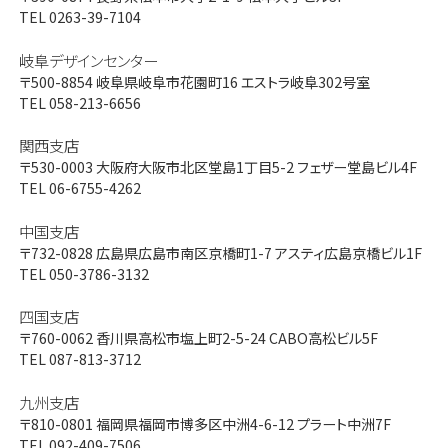
TEL 0263-39-7104
岐阜デザインセンター
〒500-8854
岐阜県岐阜市花園町16 エストラ岐阜302号室
TEL 058-213-6656
関西支店
〒530-0003
大阪府大阪市北区堂島1丁目5-2 フェザー堂島ビル4F
TEL 06-6755-4262
中国支店
〒732-0828
広島県広島市南区京橋町1-7 アスティ広島京橋ビル1F
TEL 050-3786-3132
四国支店
〒760-0062
香川県高松市塩上町2-5-24 CABO高松ビル5F
TEL 087-813-3712
九州支店
〒810-0801
福岡県福岡市博多区中洲4-6-12 プラート中洲7F
TEL 092-409-7506