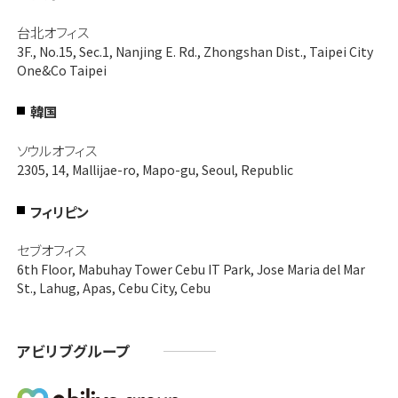
台北オフィス
3F., No.15, Sec.1, Nanjing E. Rd., Zhongshan Dist., Taipei City
One&Co Taipei
韓国
ソウルオフィス
2305, 14, Mallijae-ro, Mapo-gu, Seoul, Republic
フィリピン
セブオフィス
6th Floor, Mabuhay Tower Cebu IT Park, Jose Maria del Mar
St., Lahug, Apas, Cebu City, Cebu
アビリブグループ