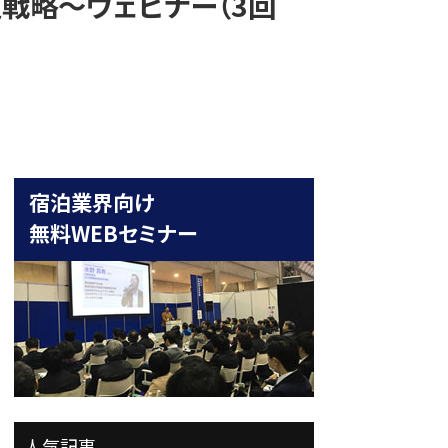
販促戦略～ウェビナー（3回
宿泊業界向け
無料WEBセミナー
人気記事