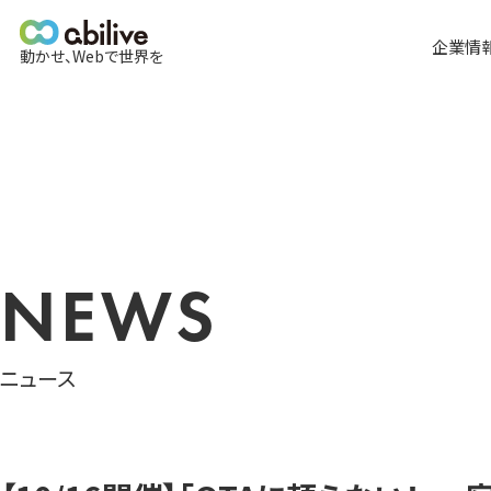
メ
イ
企業情
動かせ、Webで世界を
ン
メ
全て
ニ
ュ
ー
NEWS
ニュース