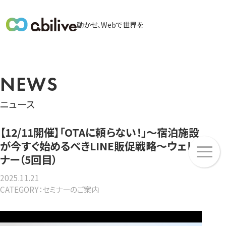
メ
動かせ、Webで世界を
イ
ン
メ
ニ
NEWS
ュ
ー
ニュース
【12/11開催】「OTAに頼らない！」～宿泊施設
メ
が今すぐ始めるべきLINE販促戦略～ウェビ
ニ
ナー（5回目）
ュ
2025.11.21
ー
CATEGORY：セミナーのご案内