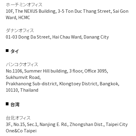
ホーチミンオフィス
10F, The NEXUS Building, 3-5 Ton Duc Thang Street, Sai Gon
Ward, HCMC
ダナンオフィス
01-03 Dong Da Street, Hai Chau Ward, Danang City
タイ
バンコクオフィス
No.1106, Summer Hill building, 3 floor, Office 3095,
Sukhumvit Road,
Prakhanong Sub-district, Klongtoey District, Bangkok,
10110, Thailand
台湾
台北オフィス
3F., No.15, Sec.1, Nanjing E. Rd., Zhongshan Dist., Taipei City
One&Co Taipei