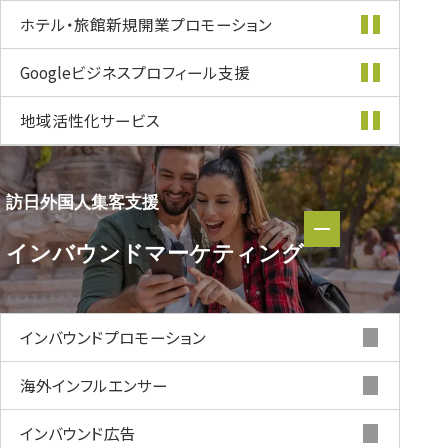
ホテル・旅館新規開業
プロモーション
Googleビジネス
プロフィール支援
地域活性化
サービス
訪日外国人集客支援
訪日外国人集客支援
インバウンド
マーケティング
インバウンド
マーケティング
インバウンド
プロモーション
海外インフルエンサー
インバウンド
広告