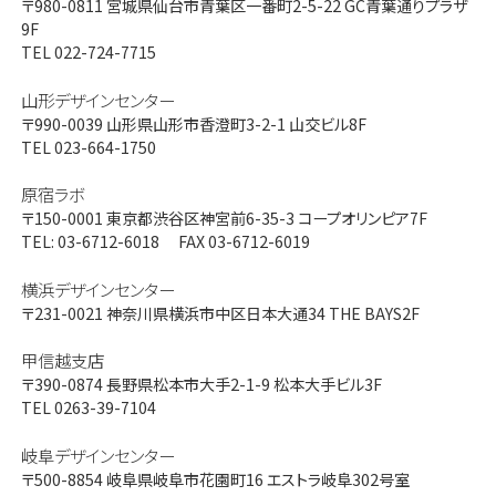
〒980-0811
宮城県仙台市青葉区一番町2-5-22 GC青葉通りプラザ
9F
TEL 022-724-7715
山形デザインセンター
〒990-0039
山形県山形市香澄町3-2-1 山交ビル8F
TEL 023-664-1750
原宿ラボ
〒150-0001
東京都渋谷区神宮前6-35-3 コープオリンピア7F
TEL: 03-6712-6018 FAX 03-6712-6019
横浜デザインセンター
〒231-0021
神奈川県横浜市中区日本大通34 THE BAYS2F
甲信越支店
〒390-0874
長野県松本市大手2-1-9 松本大手ビル3F
TEL 0263-39-7104
岐阜デザインセンター
〒500-8854
岐阜県岐阜市花園町16 エストラ岐阜302号室