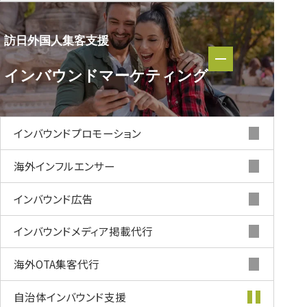
訪日外国人集客支援
訪日外国人集客支援
インバウンド
マーケティング
インバウンド
マーケティング
インバウンド
プロモーション
海外インフルエンサー
インバウンド
広告
インバウンド
メディア掲載代行
海外OTA集客代行
自治体インバウンド支援