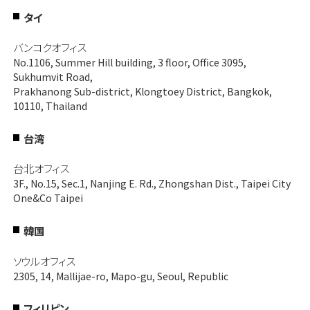
タイ
バンコクオフィス
No.1106, Summer Hill building, 3 floor, Office 3095,
Sukhumvit Road,
Prakhanong Sub-district, Klongtoey District, Bangkok,
10110, Thailand
台湾
台北オフィス
3F., No.15, Sec.1, Nanjing E. Rd., Zhongshan Dist., Taipei City
One&Co Taipei
韓国
ソウルオフィス
2305, 14, Mallijae-ro, Mapo-gu, Seoul, Republic
フィリピン