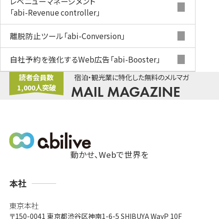
レベニューマネージメント
「abi-Revenue controller」
離脱防止ツール
「abi-Conversion」
自社予約を強化するWeb広告
「abi-Booster」
読者会員数
宿泊・観光業に特化した無料のメルマガ
1,000人突破
MAIL MAGAZINE
動かせ、Webで世界を
支
本社
店
東京本社
〒150-0041
東京都渋谷区神南1-6-5 SHIBUYA WayP 10F