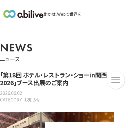
メ
動かせ、Webで世界を
イ
ン
メ
ニ
NEWS
ュ
ー
ニュース
「第18回 ホテル・レストラン・ショーin関西
メ
2026」ブース出展のご案内
ニ
ュ
2026.06.02
ー
CATEGORY：お知らせ