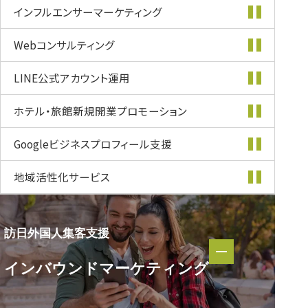
インフルエンサー
マーケティング
Webコンサルティング
LINE公式
アカウント運用
ホテル・旅館新規開業
プロモーション
Googleビジネス
プロフィール支援
地域活性化
サービス
訪日外国人集客支援
訪日外国人集客支援
インバウンド
マーケティング
インバウンド
マーケティング