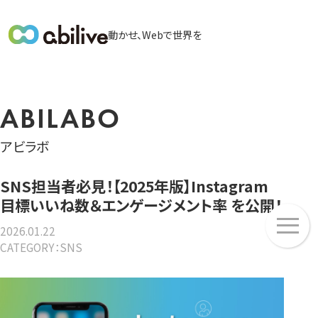
メ
動かせ、Webで世界を
イ
ン
メ
ニ
ABILABO
ュ
ー
アビラボ
SNS担当者必見！【2025年版】Instagram
目標いいね数＆エンゲージメント率 を公開！
メ
ニ
2026.01.22
CATEGORY：SNS
ュ
ー