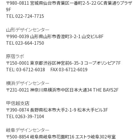
〒980-0811
宮城県仙台市青葉区一番町2-5-22 GC青葉通りプラザ
9F
TEL 022-724-7715
山形デザインセンター
〒990-0039
山形県山形市香澄町3-2-1 山交ビル8F
TEL 023-664-1750
原宿ラボ
〒150-0001
東京都渋谷区神宮前6-35-3 コープオリンピア7F
TEL: 03-6712-6018 FAX 03-6712-6019
横浜デザインセンター
〒231-0021
神奈川県横浜市中区日本大通34 THE BAYS2F
甲信越支店
〒390-0874
長野県松本市大手2-1-9 松本大手ビル3F
TEL 0263-39-7104
岐阜デザインセンター
〒500-8854
岐阜県岐阜市花園町16 エストラ岐阜302号室