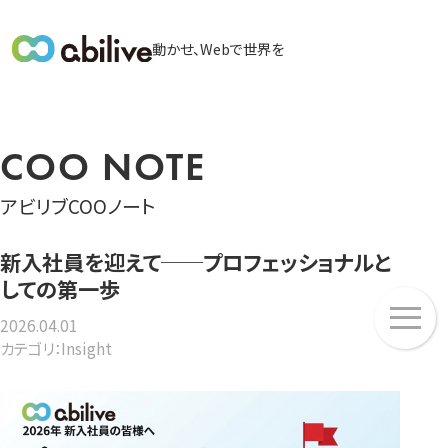
メ
動かせ、Webで世界を
イ
ン
メ
ニ
COO NOTE
ュ
ー
アビリブCOOノート
新入社員を迎えて──プロフェッショナルと
しての第一歩
メ
ニ
2026.04.01
カテゴリ：Insight
ュ
ー