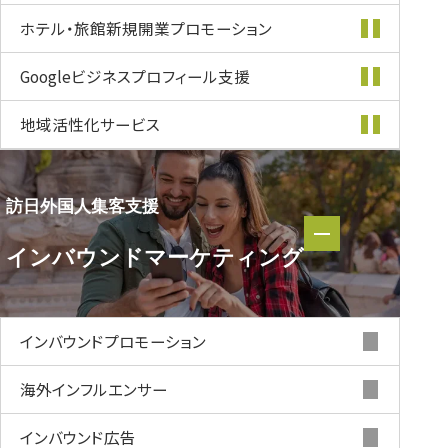
ホテル・旅館新規開業
プロモーション
Googleビジネス
プロフィール支援
地域活性化
サービス
訪日外国人集客支援
訪日外国人集客支援
インバウンド
マーケティング
インバウンド
マーケティング
インバウンド
プロモーション
海外インフルエンサー
インバウンド
広告