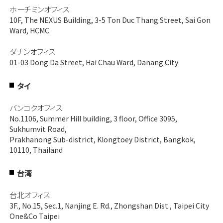
ホーチミンオフィス
10F, The NEXUS Building, 3-5 Ton Duc Thang Street, Sai Gon
Ward, HCMC
ダナンオフィス
01-03 Dong Da Street, Hai Chau Ward, Danang City
タイ
バンコクオフィス
No.1106, Summer Hill building, 3 floor, Office 3095,
Sukhumvit Road,
Prakhanong Sub-district, Klongtoey District, Bangkok,
10110, Thailand
台湾
台北オフィス
3F., No.15, Sec.1, Nanjing E. Rd., Zhongshan Dist., Taipei City
One&Co Taipei